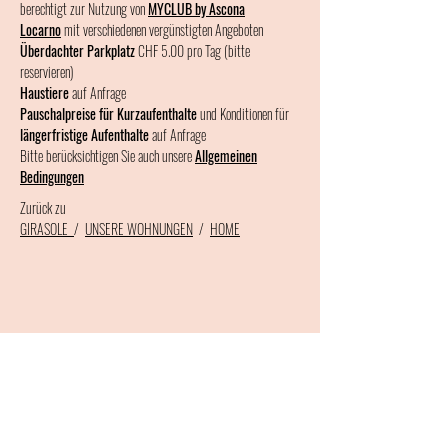
berechtigt zur Nutzung von
MYCLUB by Ascona
Locarno
mit verschiedenen vergünstigten Angeboten
Überdachter Parkplatz
CHF 5.00 pro Tag (bitte
reservieren)
Haustiere
auf Anfrage
Pauschalpreise für Kurzaufenthalte
und Konditionen für
längerfristige Aufenthalte
auf Anfrage
Bitte berücksichtigen Sie auch unsere
Allgemeinen
Bedingungen
Zurück zu
GIRASOLE
/
UNSERE WOHNUNGEN
/
HOME