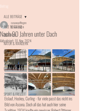
Beitrag
ALLE BEITRÄGE
casawuelfingen
ALLE BEITRÄGE
9. Nov. 2024
Nach 90 Jahren unter Dach
EDITORIAL
Aktualisiert:
10. Nov. 2024
NATUR & WANDERN
ESSEN & TRINKEN
KULTUR & UNTERHALTUNG
EVENTS
AKTUELL
FOTOS & VIDEOS
SPORT & FREIZEIT
Eislauf, Hockey, Curling - für viele passt das nicht ins 
Bild von Ascona. Doch all das hat auch hier seine 
Tradition. 1934 kaufte ein gewisser Robert Ottinger 