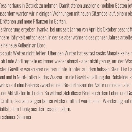
Tessinerhaus in Betrieb zu nehmen. Damit stehen unseren e-mobilen Gästen jet
sserdem warten wir in einigen Wohnungen mit neuen Sitzmöbel auf, einem el
 Brötchen und neue Pflanzen im Garten. 
ränderung ergeben. Ivanka, bei uns seit Jahren von April bis Oktober beschäfti
dere Tätigkeit entschieden, in der sie aber während des ganzen Jahres arbeit
l eine neue Kollegin an Bord.
ick aufs Wetter nicht fehlen. Über den Winter hat es fast sechs Monate keine
 ab Ende April regnete es immer wieder einmal - aber nicht genug, um den W
sten Gewitter waren eher der berühmte Tropfen auf dem heissen Stein. Der La
d und in Nord-italien ist das Wasser für die Bewirtschaftung der Reisfelder kn
 so auf eine Balance zwischen den Be-dürfnissen der Natur und denen aller F
er Aktivitäten im Freien. So widmet sich dieser Brief auch dem Leben und Ge
Grotto, das nach langen Jahren wieder eröffnet wurde, einer Wanderung auf d
lität, dem Honig aus den Tessiner Tälern.
nen schönen Sommer