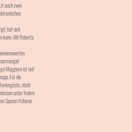
zt auch zwei 
ektronischen 
gt, hat sich 
en kann. Mit Roberta 
 nennenswerten 
assermangel 
go Maggiore ist seit 
app. Für die 
eriengäste, steht 
niessen unter freiem 
en Spuren früherer 