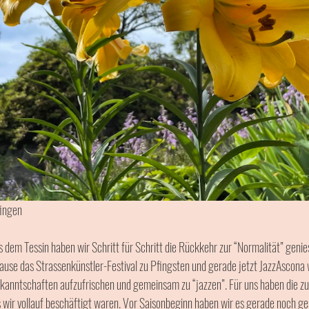
fingen
s dem Tessin haben wir Schritt für Schritt die Rückkehr zur “Normalität” genie
use das Strassenkünstler-Festival zu Pfingsten und gerade jetzt JazzAscona w
 Bekanntschaften aufzufrischen und gemeinsam zu “jazzen”. Für uns haben die 
s wir vollauf beschäftigt waren. Vor Saisonbeginn haben wir es gerade noch ge