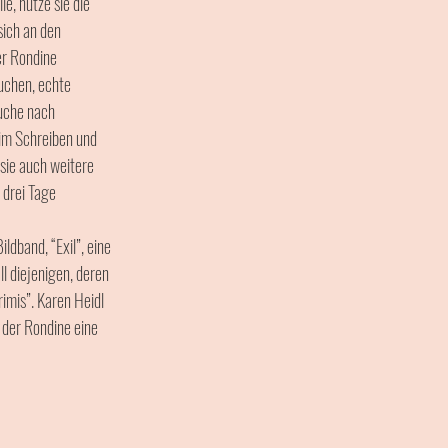
, nutze sie die 
ich an den 
r Rondine 
uchen, echte 
uche nach 
eim Schreiben und 
sie auch weitere 
 drei Tage 
dband, “Exil”, eine 
l diejenigen, deren 
mis”. Karen Heidl 
 der Rondine eine 