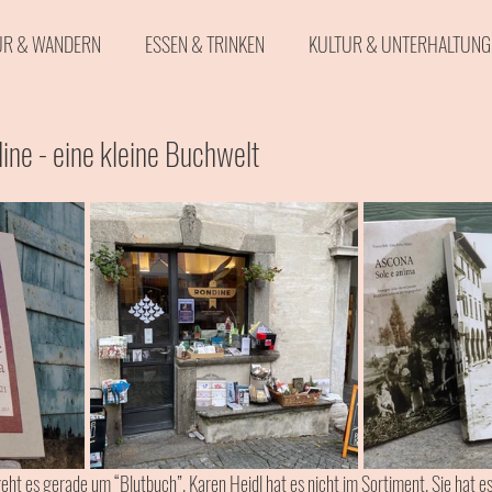
UR & WANDERN
ESSEN & TRINKEN
KULTUR & UNTERHALTUNG
& VIDEOS
SPORT & FREIZEIT
dine - eine kleine Buchwelt
 geht es gerade um “Blutbuch”. Karen Heidl hat es nicht im Sortiment. Sie hat 