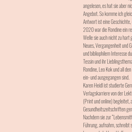
angelesen, es hat sie aber ni
Angebot. So komme ich gleich
Antwort ist eine Geschichte,
2020 war die Rondine ein rei
Welle sie auch nicht zu hart g
Neues, Vergangenheit und G
und bibliophilem Interesse d
Tessin und ihr Lieblingsthema
Rondine, Leo Kok und all den
ein- und ausgegangen sind. 
Karen Heidl ist studierte Ge
Verlagskarriere von der Lekto
(Print und online) begleitet
Gesundheitszeitschriften gem
Nachdem sie zur “Lebensmit
Führung, aufnahm, schreibt s