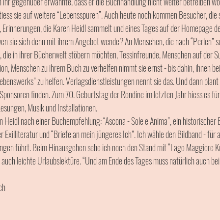
ihr gegenüber erwähnte, dass er die Buchhandlung nicht weiter betreiben wolle
tiess sie auf weitere “Lebensspuren”. Auch heute noch kommen Besucher, die s
, Erinnerungen, die Karen Heidl sammelt und eines Tages auf der Homepage de
wen sie sich denn mit ihrem Angebot wende? An Menschen, die nach “Perlen” s
, die in ihrer Bücherwelt stöbern möchten, Tessinfreunde, Menschen auf der S
on, Menschen zu ihrem Buch zu verhelfen nimmt sie ernst - bis dahin, ihnen b
ebenswerks” zu helfen. Verlagsdienstleistungen nennt sie das. Und dann plant 
 Sponsoren finden. Zum 70. Geburtstag der Rondine im letzten Jahr hiess es für
sungen, Musik und Installationen. 
 Heidl nach einer Buchempfehlung: “Ascona - Sole e Anima”, ein historischer Bil
Exilliteratur und “Briefe an mein jüngeres Ich”. Ich wähle den Bildband - für al
ingen führt. Beim Hinausgehen sehe ich noch den Stand mit “Lago Maggiore Kri
ihr auch leichte Urlaubslektüre. “Und am Ende des Tages muss natürlich auch bei
ch