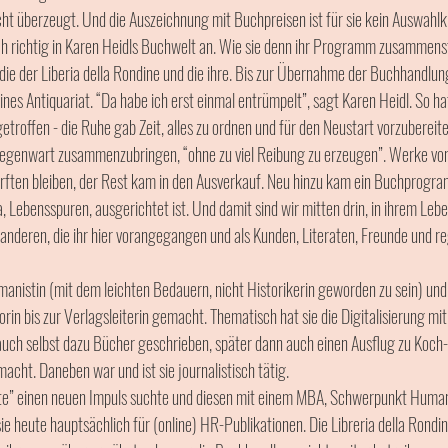
cht überzeugt. Und die Auszeichnung mit Buchpreisen ist für sie kein Auswahlkr
 richtig in Karen Heidls Buchwelt an. Wie sie denn ihr Programm zusammenstel
 die der Liberia della Rondine und die ihre. Bis zur Übernahme der Buchhandlun
nes Antiquariat. “Da habe ich erst einmal entrümpelt”, sagt Karen Heidl. So ha
etroffen - die Ruhe gab Zeit, alles zu ordnen und für den Neustart vorzubereiten.
egenwart zusammenzubringen, “ohne zu viel Reibung zu erzeugen”. Werke von
urften bleiben, der Rest kam in den Ausverkauf. Neu hinzu kam ein Buchprogra
, Lebensspuren, ausgerichtet ist. Und damit sind wir mitten drin, in ihrem Lebe
 anderen, die ihr hier vorangegangen und als Kunden, Literaten, Freunde und 
rmanistin (mit dem leichten Bedauern, nicht Historikerin geworden zu sein) und
rin bis zur Verlagsleiterin gemacht. Thematisch hat sie die Digitalisierung mit
, auch selbst dazu Bücher geschrieben, später dann auch einen Ausflug zu Koch-
acht. Daneben war und ist sie journalistisch tätig. 
te” einen neuen Impuls suchte und diesen mit einem MBA, Schwerpunkt Huma
ie heute hauptsächlich für (online) HR-Publikationen. Die Libreria della Rondin