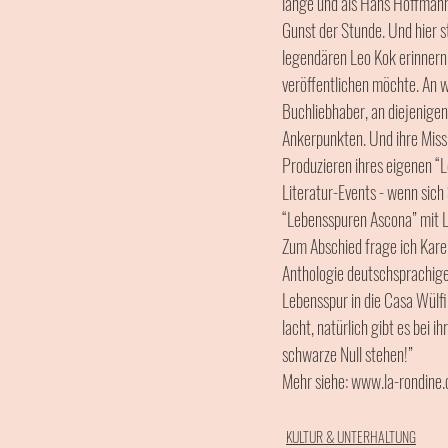
lange und als Hans Hoffmann 
Gunst der Stunde. Und hier s
legendären Leo Kok erinnern
veröffentlichen möchte. An 
Buchliebhaber, an diejenigen
Ankerpunkten. Und ihre Missi
Produzieren ihres eigenen “L
Literatur-Events - wenn sich
“Lebensspuren Ascona” mit Le
Zum Abschied frage ich Karen
Anthologie deutschsprachiger 
Lebensspur in die Casa Wülf
lacht, natürlich gibt es bei 
schwarze Null stehen!” 
Mehr siehe: www.la-rondine.
KULTUR & UNTERHALTUNG