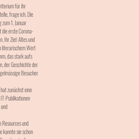
iterium für ihr 
le, frage ich. Die 
g zum 1. Januar 
t die erste Corona-
 Ihr Ziel: Altes und 
 literarischem Wert 
mm, das stark aufs 
n, der Geschichte der 
regelmässige Besucher 
 hat zunächst eine 
 IT-Publikationen  
 und 
n Resources und 
e kannte sie schon 